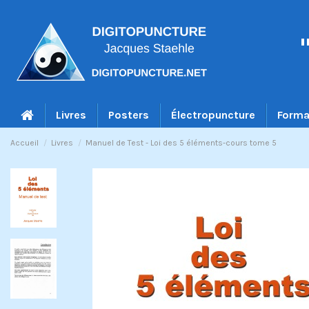
Livres
Posters
Électropuncture
Forma
Accueil
Livres
Manuel de Test - Loi des 5 éléments-cours tome 5
Exclusivité web !