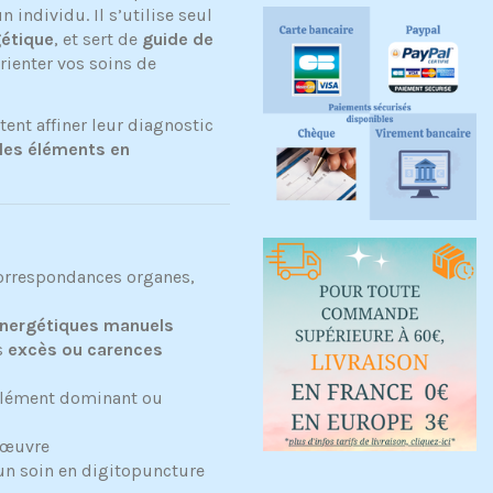
 individu. Il s’utilise seul
gétique
, et sert de
guide de
rienter vos soins de
ent affiner leur diagnostic
 les éléments en
orrespondances organes,
énergétiques manuels
s
excès ou carences
 élément dominant ou
n œuvre
un soin en digitopuncture