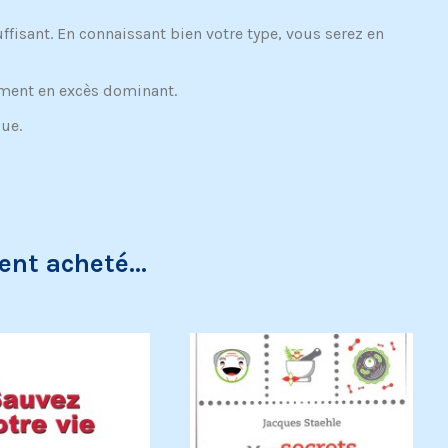
fisant. En connaissant bien votre type, vous serez en
lément en excès dominant.
que.
ent acheté...
eb !