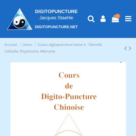
0
Accueil
Livres
Cours digitopuncture tome 4 : Obésité,
Cellulite, Psychisme, Mémoire
Exclusivité web !