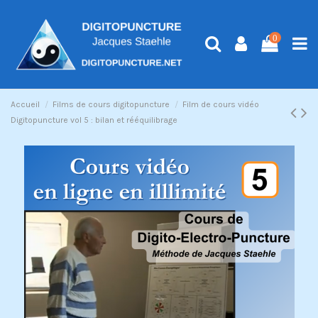
0
Accueil
Films de cours digitopuncture
Film de cours vidéo
Digitopuncture vol 5 : bilan et rééquilibrage
Exclusivité web !