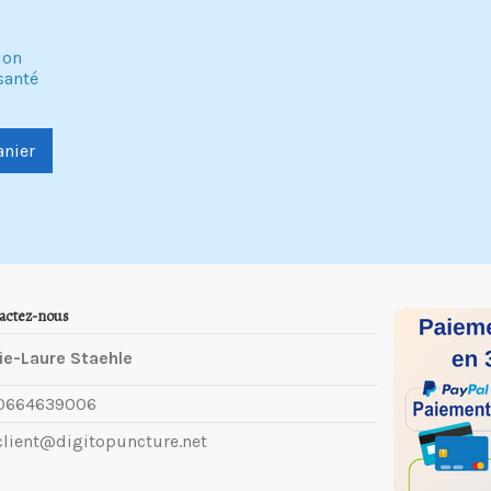
ion
santé
anier
actez-nous
ie-Laure Staehle
0664639006
client@digitopuncture.net