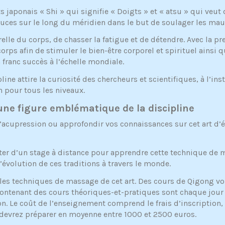
s japonais « Shi » qui signifie « Doigts » et « atsu » qui veut 
pouces sur le long du méridien dans le but de soulager les m
relle du corps, de chasser la fatigue et de détendre. Avec la pr
rps afin de stimuler le bien-être corporel et spirituel ainsi qu
 franc succès à l’échelle mondiale.
ne attire la curiosité des chercheurs et scientifiques, à l’ins
n pour tous les niveaux.
une figure emblématique de la discipline
 l’acupression ou approfondir vos connaissances sur cet art d
ter d’un stage à distance pour apprendre cette technique de 
’évolution de ces traditions à travers le monde.
et les techniques de massage de cet art. Des cours de Qigong 
contenant des cours théoriques-et-pratiques sont chaque jour 
n. Le coût de l’enseignement comprend le frais d’inscription, le
us devrez préparer en moyenne entre 1000 et 2500 euros.