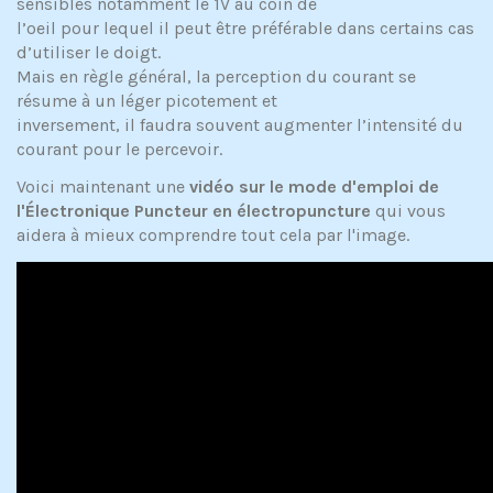
sensibles notamment le 1V au coin de
l’oeil pour lequel il peut être préférable dans certains cas
d’utiliser le doigt.
Mais en règle général, la perception du courant se
résume à un léger picotement et
inversement, il faudra souvent augmenter l’intensité du
courant pour le percevoir.
Voici maintenant une
vidéo sur le mode d'emploi de
l'Électronique Puncteur
en électropuncture
qui vous
aidera à mieux comprendre tout cela par l'image.