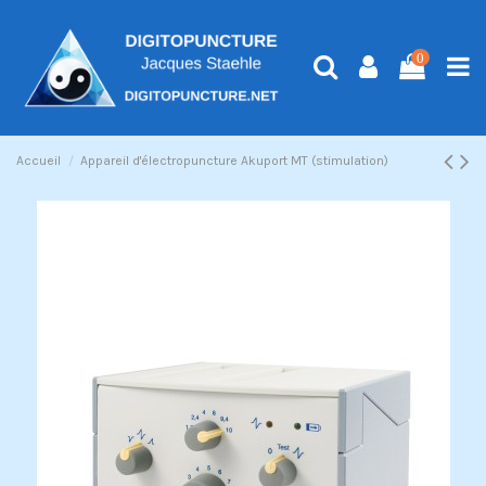
0
Accueil
Appareil d'électropuncture Akuport MT (stimulation)