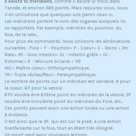
Il existe 12 méridiens
, comme il existe 12 mois dans
l’année, et environ 365 points. Mais rassurez-vous, nous
n’en utiliserons que quelques-uns parmi ceux-ci.
Les méridiens portent le nom des organes auxquels ils
se rapportent. Par exemple, méridien du poumon, du
foie, de la rate…
Pour plus de commodité, nous utilisons les abréviations
suivantes : Foie = F - Poumon= P - Coeur= C - Reins = Rn -
Rate= Rt - Gros intestin= GI - Intestin grêle = IG -
Estomac= E - Vésicule biliaire = VB
MC= Maître coeur= Orthosympathique.
TR= Triple réchauffeur= Parasympathique.
Le nombre de points sur un méridien est variable: 9 pour
le coeur, 67 pour la vessie.
67V voudra dire 67éme point du méridien de la vessie. 3F
voudra dire troisième point du méridien du Foie, etc..
Ces points peuvent avoir une action locale ou une action
à distance.
C’est ainsi que le 3F, qui est sur le pied, a une action
bienfaisante sur le foie, tout en étant très éloigné.
Un point peut avoir plusieurs actions.